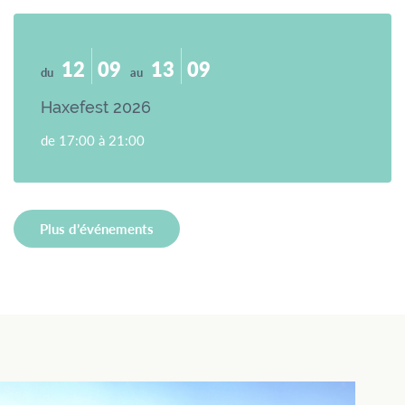
12
09
13
09
du
au
Haxefest 2026
de 17:00 à 21:00
Plus d’événements