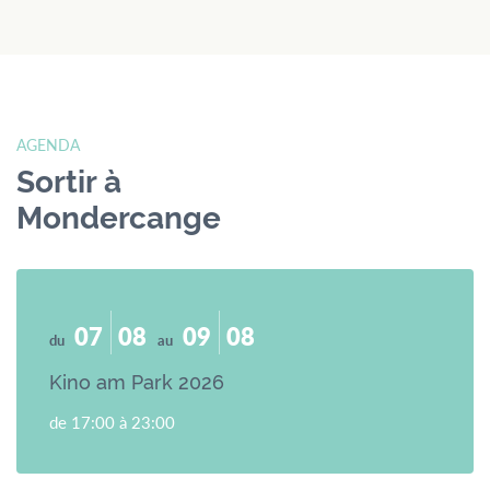
AGENDA
Sortir à
Mondercange
07
08
09
08
du
au
Kino am Park 2026
de 17:00 à 23:00