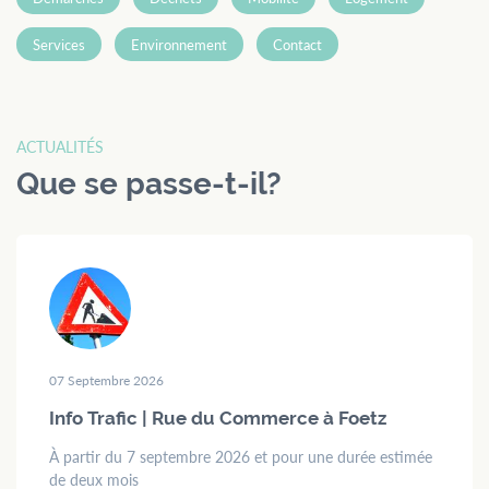
menu
access
Contact
Formulaires
Jobs
Services
Environnement
Contact
ACTUALITÉS
Mairie de
Que se passe-t-il?
Mondercange
18, rue Arthur Thinnes
L-3919 Mondercange
BP 50 L-3901
Mondercange
Horaires
07 Septembre 2026
d’ouverture
Info Trafic | Rue du Commerce à Foetz
de
7:30
à
11:30
À partir du 7 septembre 2026 et pour une durée estimée
et de
13:00
à
16:00
de deux mois