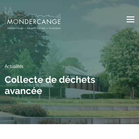
Skip
to
main
content
Main
navigation
Actualités
Collecte de déchets
avancée
Top
Media Center
Actualités
Agenda