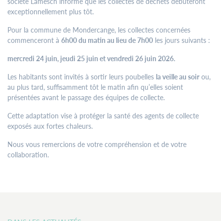
société Lamesch informe que les collectes de déchets débuteront
Un rendez-vous en dehors des plages d’ouverture peut être
exceptionnellement plus tôt.
demandé par email ou par téléphone auprès des services
Pour la commune de Mondercange, les collectes concernées
respectifs.
commenceront à
6h00 du matin au lieu de 7h00
les jours suivants :
Les bureaux du Service Urbanisme et Développement Durable
mercredi 24 juin, jeudi 25 juin et vendredi 26 juin 2026.
resteront fermés au public les après-midis.
Les habitants sont invités à sortir leurs poubelles
la veille au soir
ou,
au plus tard, suffisamment tôt le matin afin qu’elles soient
Contactez-
présentées avant le passage des équipes de collecte.
nous
Cette adaptation vise à protéger la santé des agents de collecte
Tél.
+352 55 05 74-1
exposés aux fortes chaleurs.
Fax.
+352 57 21 66
Email.
commune@mondercange.lu
Nous vous remercions de votre compréhension et de votre
collaboration.
Conditions d'utilisations
Politique de confidentialité
Mentions légales