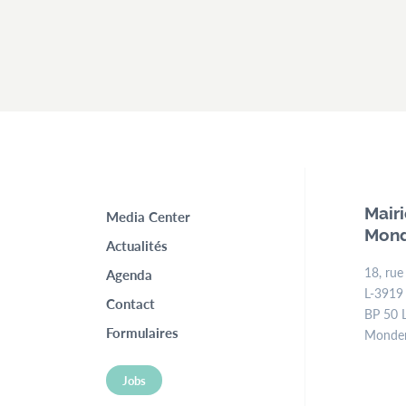
Top
Mair
Media Center
Mond
menu
Actualités
18, rue
Agenda
L-3919
Contact
BP 50 
Formulaires
Monde
Jobs