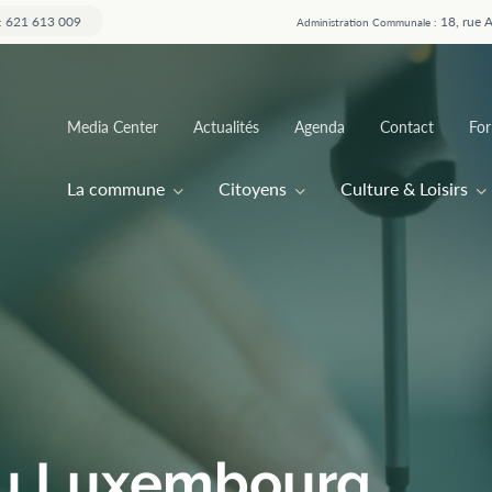
621 613 009
18, rue 
:
Administration Communale :
Top
Media Center
Actualités
Agenda
Contact
For
menu
Main
La commune
Citoyens
Culture & Loisirs
navigation
au Luxembourg