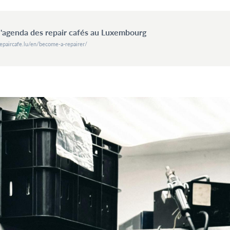
 l'agenda des repair cafés au Luxembourg
epaircafe.lu/en/become-a-repairer/