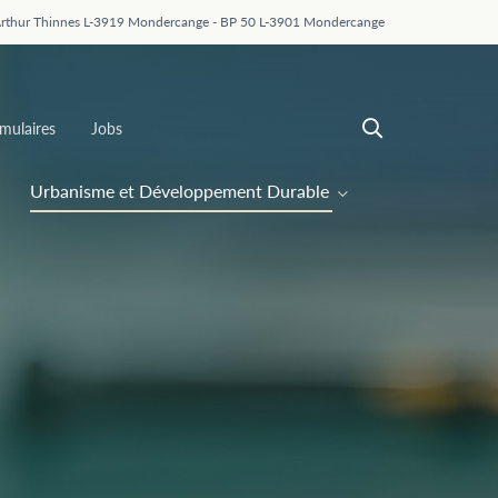
Arthur Thinnes L-3919 Mondercange - BP 50 L-3901 Mondercange
mulaires
Jobs
Urbanisme et Développement Durable