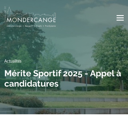
Skip
to
main
content
Main
navigation
Actualités
Mérite Sportif 2025 - Appel à
candidatures
Top
Media Center
Actualités
Agenda