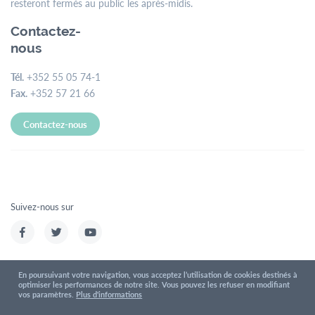
resteront fermés au public les après-midis.
Contactez-
nous
Tél.
+352 55 05 74-1
Fax.
+352 57 21 66
Contactez-nous
Suivez-nous sur
En poursuivant votre navigation, vous acceptez l’utilisation de cookies destinés à
optimiser les performances de notre site. Vous pouvez les refuser en modifiant
Conditions d'utilisations
Politique de confidentialité
vos paramètres.
Plus d'informations
Mentions légales