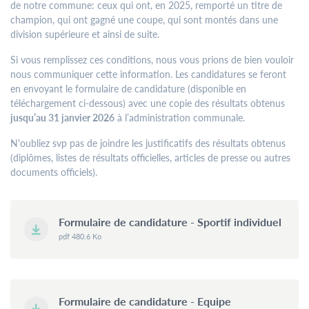
de notre commune: ceux qui ont, en 2025, remporté un titre de
Un rendez-vous en dehors des plages d’ouverture peut être
champion, qui ont gagné une coupe, qui sont montés dans une
demandé par email ou par téléphone auprès des services
division supérieure et ainsi de suite.
respectifs.
Si vous remplissez ces conditions, nous vous prions de bien vouloir
Les bureaux du Service Urbanisme et Développement Durable
nous communiquer cette information. Les candidatures se feront
resteront fermés au public les après-midis.
en envoyant le formulaire de candidature (disponible en
téléchargement ci-dessous) avec une copie des résultats obtenus
jusqu’au 31 janvier 2026
à l’administration communale.
Contactez-
nous
N'oubliez svp pas de joindre les justificatifs des résultats obtenus
(diplômes, listes de résultats officielles, articles de presse ou autres
Tél.
+352 55 05 74-1
documents officiels).
Fax.
+352 57 21 66
Email.
commune@mondercange.lu
Formulaire de candidature - Sportif individuel
pdf 480.6 Ko
Conditions d'utilisations
Politique de confidentialité
Mentions légales
Formulaire de candidature - Equipe